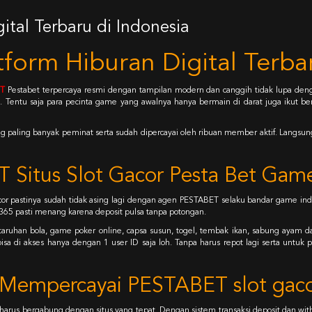
tal Terbaru di Indonesia
form Hiburan Digital Terbar
T
Pestabet terpercaya resmi dengan tampilan modern dan canggih tidak lupa deng
Tentu saja para pecinta game yang awalnya hanya bermain di darat juga ikut ber
g paling banyak peminat serta sudah dipercayai oleh ribuan member aktif. Langsung
 Situs Slot Gacor Pesta Bet Gam
cor pastinya sudah tidak asing lagi dengan agen PESTABET selaku bandar game indon
a 365 pasti menang karena deposit pulsa tanpa potongan.
e, taruhan bola, game poker online, capsa susun, togel, tembak ikan, sabung ayam 
a di akses hanya dengan 1 user ID saja loh. Tanpa harus repot lagi serta unt
 Mempercayai PESTABET slot gacor
 harus bergabung dengan situs yang tepat. Dengan sistem transaksi deposit dan 