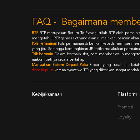
FAQ - Bagaimana member
RTP
RTP merupakan Return To Player, istilah RTP oleh pemai
mengetahui RTP games slot yang akan di mainkan, pemain akan
Pola Permainan
Pola permainan di berikan kepada member-mem
yang jitu. Sehingga kemungkinan JP ketika melakukan permainan
Trik bermain
Dalam bermain slot, para member wajib mengetah
naikkan betnya secara bertahap.
Manfaatkan Sistem Deposit Pulsa
Seperti yang sudah kita ket
deposit pulsa
karena syarat wd TO yang diberikan sangat rendah 
Kebijaksanaan
Platform
Promosi
Loyalty