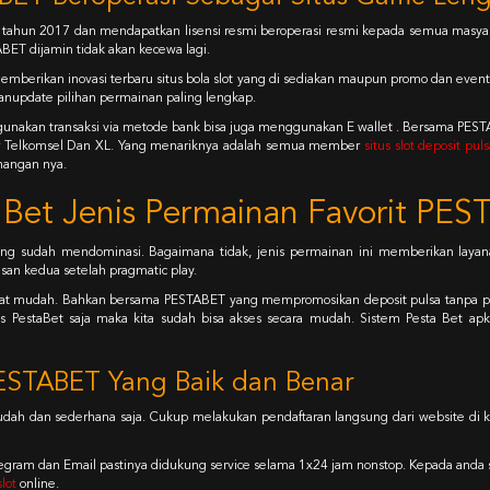
k tahun 2017 dan mendapatkan lisensi resmi beroperasi resmi kepada semua masyar
ET dijamin tidak akan kecewa lagi.
 memberikan inovasi terbaru situs bola slot yang di sediakan maupun promo dan eve
anupdate pilihan permainan paling lengkap.
unakan transaksi via metode bank bisa juga menggunakan E wallet . Bersama PEST
der Telkomsel Dan XL. Yang menariknya adalah semua member
situs slot deposit pu
nangan nya.
 Bet Jenis Permainan Favorit PE
 sudah mendominasi. Bagaimana tidak, jenis permainan ini memberikan layana
san kedua setelah pragmatic play.
sangat mudah. Bahkan bersama PESTABET yang mempromosikan deposit pulsa tanp
tus PestaBet saja maka kita sudah bisa akses secara mudah. Sistem Pesta Bet 
ESTABET Yang Baik dan Benar
udah dan sederhana saja. Cukup melakukan pendaftaran langsung dari website di ko
Telegram dan Email pastinya didukung service selama 1x24 jam nonstop. Kepada anda
lot
online.