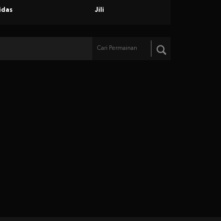
idas
Jili
Gemini