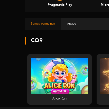
Pragmatic Play
Micr
Semua permainan
Arcade
CQ9
Alice Run