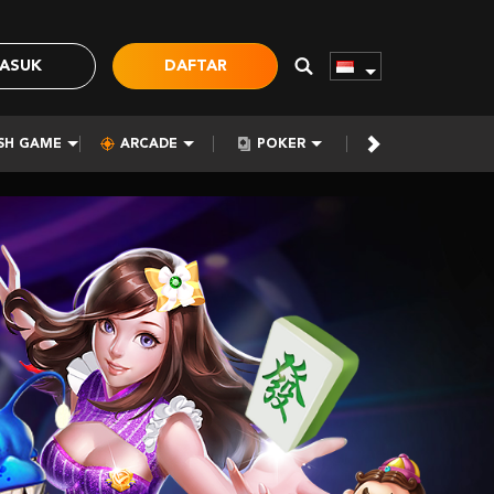
ASUK
DAFTAR
SH GAME
ARCADE
POKER
E-SPORTS