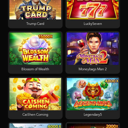
Trump Card
LuckySeven
Blossom of Wealth
Moneybags Man 2
CaiShen Coming
Legendary5