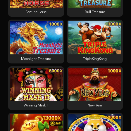
FortuneHorse
Bull Treasure
Moonlight Treasure
TripleKingKong
Winning Mask II
New Year