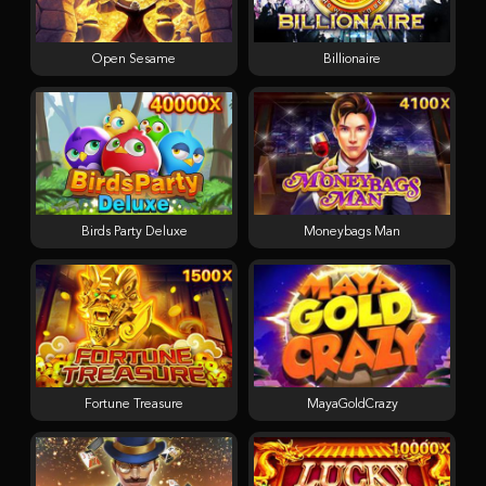
Open Sesame
Billionaire
Birds Party Deluxe
Moneybags Man
Fortune Treasure
MayaGoldCrazy