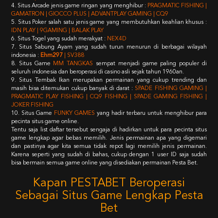
4. Situs Arcade jenis game ringan yang menghibur :
PRAGMATIC FISHING |
GAMATRON | GIOCCO PLUS | ADVANTPLAY GAMING | CQ9
5. Situs Poker salah satu jenis game yang membutuhkan keahlian khusus :
IDN PLAY | 9GAMING | BALAK PLAY
6. Situs Togel yang sudah merakyat :
NEX4D
7. Situs Sabung Ayam yang sudah turun menurun di berbagai wilayah
indonesia :
Ehm297
| SV388
8. Situs Game
MM TANGKAS
sempat menjadi game paling populer di
seluruh indonesia dan beroperasi di casino asli sejak tahun 1960an.
9. Situs Tembak Ikan merupakan permainan yang cukup trending dan
masih bisa ditemukan cukup banyak di darat :
SPADE FISHING GAMING |
PRAGMATIC PLAY FISHING | CQ9 FISHING | SPADE GAMING FISHING |
JOKER FISHING
10. Situs Game
FUNKY GAMES
yang hadir terbaru untuk menghibur para
pecinta situs game online.
Tentu saja list daftar tersebut sengaja di hadirkan untuk para pecinta situs
game lengkap agar bebas memilih. Jenis permainan apa yang digemari
dan pastinya agar kita semua tidak repot lagi memilih jenis permainan.
Karena seperti yang sudah di bahas, cukup dengan 1 user ID saja sudah
bisa bermain semua game online yang disediakan permainan Pesta Bet.
Kapan PESTABET Beroperasi
Sebagai Situs Game Lengkap Pesta
Bet