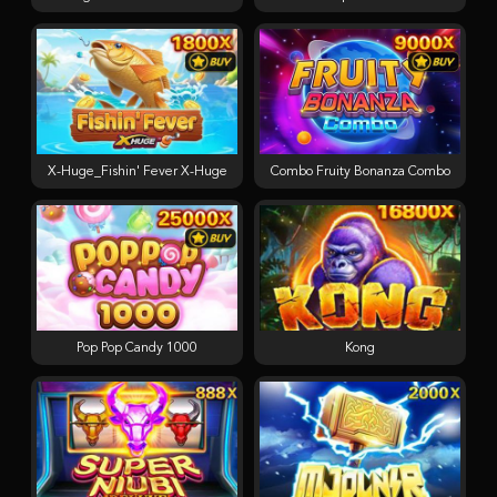
X-Huge_Fishin' Fever X-Huge
Combo Fruity Bonanza Combo
Pop Pop Candy 1000
Kong