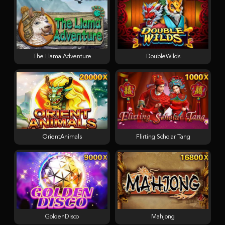
The Llama Adventure
DoubleWilds
OrientAnimals
Flirting Scholar Tang
GoldenDisco
Mahjong