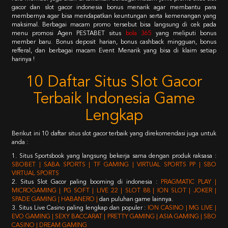
gacor dan slot gacor indonesia bonus menarik agar membantu para
membernya agar bisa mendapatkan keuntungan serta kemenangan yang
maksimal. Berbagai macam promo tersebut bisa langsung di cek pada
menu promosi Agen PESTABET situs
bola 365
yang meliputi bonus
member baru. Bonus deposit harian, bonus cashback mingguan, bonus
refferal, dan berbagai macam Event Menarik yang bisa di klaim setiap
harinya !
10 Daftar Situs Slot Gacor
Terbaik Indonesia Game
Lengkap
Berikut ini 10 daftar situs slot gacor terbaik yang direkomendasi juga untuk
anda :
1. Situs Sportsbook yang langsung bekerja sama dengan produk raksasa :
SBOBET | SABA SPORTS | TF GAMING | VIRTUAL SPORTS PP | SBO
VIRTUAL SPORTS
2. Situs Slot Gacor paling booming di indonesia :
PRAGMATIC PLAY |
MICROGAMING | PG SOFT | LIVE 22 | SLOT 88 | ION SLOT | JOKER |
SPADE GAMING | HABANERO |
dan puluhan game lainnya.
3. Situs Live Casino paling lengkap dan populer :
ION CASINO | MG LIVE |
EVO GAMING | SEXY BACCARAT | PRETTY GAMING | ASIA GAMING | SBO
CASINO | DREAM GAMING