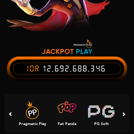
JACKPOT
PLAY
IDR
12,692,688,346
Pragmatic Play
Fat Panda
PG Soft
Slot