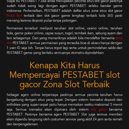
Siapa itu PESTABET ? Jika anda merupakan pecinta situs slot gacor pastinya
sudah tidak asing lagi dengan agen PESTABET selaku bandar game
indonesia. Perkenalkan, PESTABET adalah daftar situs zona situs slot gacor
Pesta Bet
terbaik dan slot gacor game lengkap terbaik bola 365 pasti
menang karena deposit pulsa tanpa potongan.
Permainan tersebut meliputi taruhan slot online, casino online, taruhan
bola, game poker online, capsa susun, togel, tembak ikan, sabung ayam dan
lain sebagainya. Dan yang menariknya adalah bila mendaftar bersama
situs
slot
PESTABET semua permainan yang tersedia bisa di akses hanya dengan
1 user ID saja loh. Tanpa harus repot lagi serta untuk pemindahan saldo dari
PESTABET game yang berlaku semuanya otomatis dipindahkan.
Kenapa Kita Harus
Mempercayai PESTABET slot
gacor Zona Slot Terbaik
Sebagai agen online terpercaya pastinya semua pecinta taruhan harus
bergabung dengan situs yang tepat. Dengan sistem transaksi deposit dan
withdraw yang super cepat yaitu hanya memakan waktu maksimal 5 menit
saja. Semua transaksi akan diproses oleh sistem
slot gacor
bersama
PESTABET. Pastinya bersama agen PESTABET Slot juga semua member
akan dipandu langsung oleh costumer service yang aktif 24 jam serta ramah
dan berpengalaman.