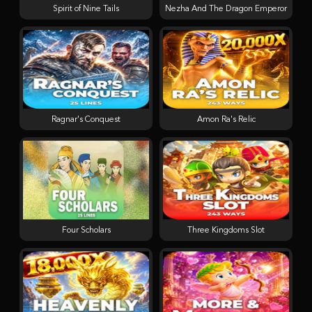
Spirit of Nine Tails
Nezha And The Dragon Emperor
Ragnar's Conquest
Amon Ra's Relic
Four Scholars
Three Kingdoms Slot