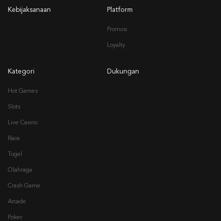
Kebijaksanaan
Platform
Promosi
Loyalty
Kategori
Dukungan
Hot Games
Slots
Live Casino
Race
Togel
Olahraga
Crash Game
Arcade
Poker