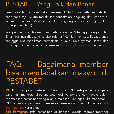
PESTABET Yang Baik dan Benar
Tentu saja dari segi cara daftar bersama PESTABET sangatlah mudah dan
sederhana saja. Cukup melakukan pendaftaran langsung dari website di
kolom pendaftaran. Maka user id akan langsung siap saat itu juga (dalam
hitungan per detik).
Ataupun untuk lebih efisien bisa melalui Livechat, Whatsapp, Telegram dan
Email pastinya didukung service selama 1x24 jam nonstop. Kepada anda
sehingga bisa menikmati permainan ini jauh lebih nyaman kapan dan
dimanapun ingin menikmati aldernalin
situs game bola dan slot
online.
FAQ - Bagaimana member
bisa mendapatkan maxwin di
PESTABET
RTP
RTP merupakan Return To Player, istilah RTP oleh pemain slot gacor
yang ingin mengetahui berapa besar kecilnya kemenangan mereka dalam
memainkan permainan yang akan dimainkan. Sehingga jika mengetahui
RTP games slot yang akan di mainkan, pemain akan memiliki peluang
slot
pasti menang
yang tinggi.
Pola Permainan
Pola permainan di berikan kepada member-member