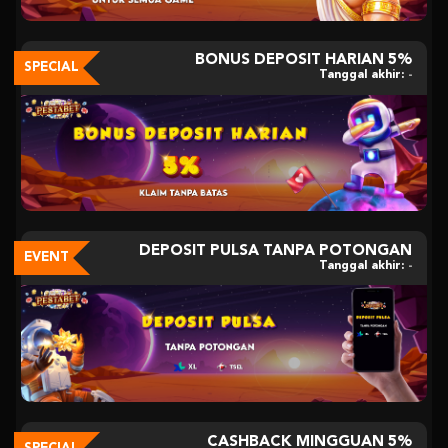
BONUS DEPOSIT HARIAN 5%
SPECIAL
Tanggal akhir:
-
DEPOSIT PULSA TANPA POTONGAN
EVENT
Tanggal akhir:
-
CASHBACK MINGGUAN 5%