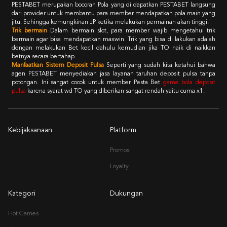
PESTABET merupakan bocoran Pola yang di dapatkan PESTABET langsung
dari provider untuk membantu para member mendapatkan pola main yang
jitu. Sehingga kemungkinan JP ketika melakukan permainan akan tinggi.
Trik bermain
Dalam bermain slot, para member wajib mengetahui trik
bermain agar bisa mendapatkan maxwin. Trik yang bisa di lakukan adalah
dengan melakukan Bet kecil dahulu kemudian jika TO naik di naikkan
betnya secara bertahap.
Manfaatkan Sistem Deposit Pulsa
Seperti yang sudah kita ketahui bahwa
agen PESTABET menyediakan jasa layanan taruhan deposit pulsa tanpa
potongan. Ini sangat cocok untuk member Pesta Bet
game bola deposit
pulsa
karena syarat wd TO yang diberikan sangat rendah yaitu cuma x1.
Kebijaksanaan
Platform
Promosi
Loyalty
Kategori
Dukungan
Hot Games