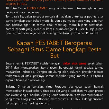
PRAGMATIC PLAY FISHING | CQ9 FISHING | SPADE GAMING FISHING |
JOKER FISHING
10. Situs Game
FUNKY GAMES
yang hadir terbaru untuk menghibur para
pecinta situs game online.
Tentu saja list daftar tersebut sengaja di hadirkan untuk para pecinta situs
game lengkap agar bebas memilih. Jenis permainan apa yang digemari
dan pastinya agar kita semua tidak repot lagi memilih jenis permainan.
Karena seperti yang sudah di bahas, cukup dengan 1 user ID saja sudah
bisa bermain semua game online yang disediakan permainan Pesta Bet.
Kapan PESTABET Beroperasi
Sebagai Situs Game Lengkap Pesta
Bet
Secara resmi, PESTABET sudah melayani
daftar situs game
sejak tahun
2017 dan mendapatkan lisensi resmi beroperasi resmi kepada semua
masyarakat indonesia. Dengan didukung oleh puluhan provider raksasa
terkemuka di atas, pastinya semua member yang memilih PESTABET
dijamin tidak akan kecewa lagi.
Selama 5 tahun berjalan, situs Pestabet slot gacor telah banyak
memberikan inovasi terbaru situs bola slot yang di sediakan maupun promo
dan event yang di berikan. Apalagi jenis permainan Pesta Bet memberikan
yang terbaik bagi para bettor dan member setia PESTABET denganupdate
pilihan permainan paling lengkap.