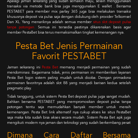
Apalagi jaman sekarang yang sudah semakin maju, selain menggunakan
transaksi via metode bank bisa juga menggunakan E wallet . Bersama
PESTABET para member mix parlay 365 juga bisa melakukan transaksi
khususnya deposit via pulsa saja dengan didukung oleh provider Telkomsel
Dan XL. Yang menariknya adalah semua member
situs slot deposit pulsa
tanpa potongan
.
Semua ini tersedia pastinya dikarenakan basis agar
member PestaBet bisa terus memaksimalkan tingkat kemenangan nya.
Pesta Bet Jenis Permainan
Favorit PESTABET
Jaman sekarang ini
Pesta Bet
memang menjadi permainan yang sudah
mendominasi. Bagaimana tidak, jenis permainan ini memberikan layanan
Pesta Bet login sistem paling mudah untuk dicoba. Dengan primadona
permainan favoritnya adalah slot 88 yang menjadi barisan kedua setelah
pragmatic play.
Tidak tanggung, untuk sistem Pesta Bet deposit pulsa juga sangat mudah.
Bahkan bersama PESTABET yang mempromosikan deposit pulsa tanpa
potongan tentu saja memudahkan banyak member untuk meraih
kemenangan. Pesta Bet link alternatif nya cukup akses ke situs PestaBet
saja maka kita sudah bisa akses secara mudah. Sistem Pesta Bet apk juga
mengikuti modern nya jaman dan teknologi yang sudah berkembang pesat
Dimana Cara Daftar Bersama