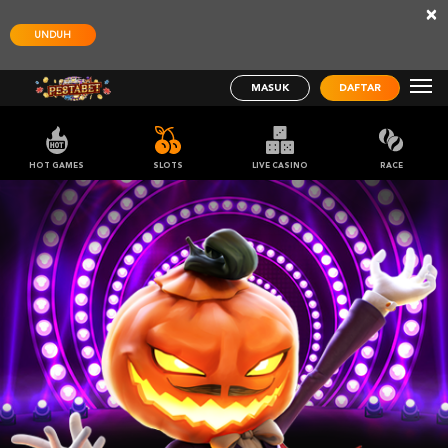
×
UNDUH
MASUK
DAFTAR
HOT GAMES
SLOTS
LIVE CASINO
RACE