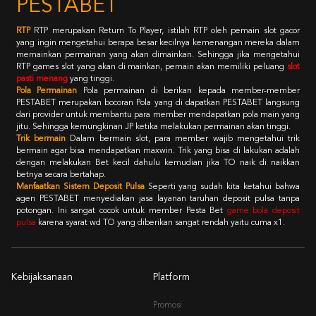
PESTABET
RTP
RTP merupakan Return To Player, istilah RTP oleh pemain slot gacor
yang ingin mengetahui berapa besar kecilnya kemenangan mereka dalam
memainkan permainan yang akan dimainkan. Sehingga jika mengetahui
RTP games slot yang akan di mainkan, pemain akan memiliki peluang
slot
pasti menang
yang tinggi.
Pola Permainan
Pola permainan di berikan kepada member-member
PESTABET merupakan bocoran Pola yang di dapatkan PESTABET langsung
dari provider untuk membantu para member mendapatkan pola main yang
jitu. Sehingga kemungkinan JP ketika melakukan permainan akan tinggi.
Trik bermain
Dalam bermain slot, para member wajib mengetahui trik
bermain agar bisa mendapatkan maxwin. Trik yang bisa di lakukan adalah
dengan melakukan Bet kecil dahulu kemudian jika TO naik di naikkan
betnya secara bertahap.
Manfaatkan Sistem Deposit Pulsa
Seperti yang sudah kita ketahui bahwa
agen PESTABET menyediakan jasa layanan taruhan deposit pulsa tanpa
potongan. Ini sangat cocok untuk member Pesta Bet
game bola deposit
pulsa
karena syarat wd TO yang diberikan sangat rendah yaitu cuma x1.
Kebijaksanaan
Platform
Promosi