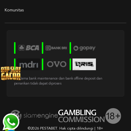
Komunitas
* Selama bank maintenance dan bank offline deposit dan
penarikan tidak dapat diproses
©2026 PESTABET. Hak cipta dilindungi | 18+