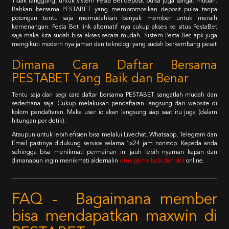
Tidak tanggung, untuk sistem Pesta Bet deposit pulsa juga sangat mudah.
Bahkan bersama PESTABET yang mempromosikan deposit pulsa tanpa
potongan tentu saja memudahkan banyak member untuk meraih
kemenangan. Pesta Bet link alternatif nya cukup akses ke situs PestaBet
saja maka kita sudah bisa akses secara mudah. Sistem Pesta Bet apk juga
mengikuti modern nya jaman dan teknologi yang sudah berkembang pesat
Dimana Cara Daftar Bersama
PESTABET Yang Baik dan Benar
Tentu saja dari segi cara daftar bersama PESTABET sangatlah mudah dan
sederhana saja. Cukup melakukan pendaftaran langsung dari website di
kolom pendaftaran. Maka user id akan langsung siap saat itu juga (dalam
hitungan per detik).
Ataupun untuk lebih efisien bisa melalui Livechat, Whatsapp, Telegram dan
Email pastinya didukung service selama 1x24 jam nonstop. Kepada anda
sehingga bisa menikmati permainan ini jauh lebih nyaman kapan dan
dimanapun ingin menikmati aldernalin
situs game bola dan slot
online.
FAQ - Bagaimana member
bisa mendapatkan maxwin di