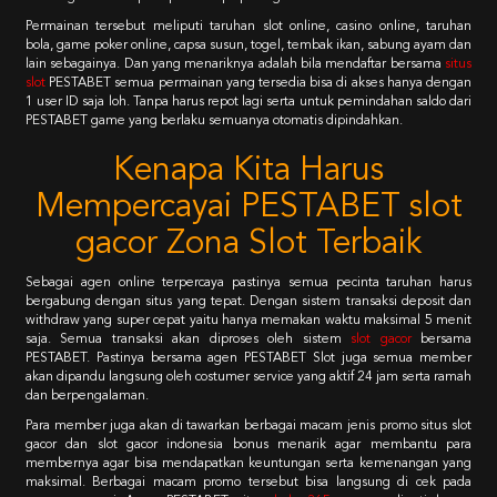
Permainan tersebut meliputi taruhan slot online, casino online, taruhan
bola, game poker online, capsa susun, togel, tembak ikan, sabung ayam dan
lain sebagainya. Dan yang menariknya adalah bila mendaftar bersama
situs
slot
PESTABET semua permainan yang tersedia bisa di akses hanya dengan
1 user ID saja loh. Tanpa harus repot lagi serta untuk pemindahan saldo dari
PESTABET game yang berlaku semuanya otomatis dipindahkan.
Kenapa Kita Harus
Mempercayai PESTABET slot
gacor Zona Slot Terbaik
Sebagai agen online terpercaya pastinya semua pecinta taruhan harus
bergabung dengan situs yang tepat. Dengan sistem transaksi deposit dan
withdraw yang super cepat yaitu hanya memakan waktu maksimal 5 menit
saja. Semua transaksi akan diproses oleh sistem
slot gacor
bersama
PESTABET. Pastinya bersama agen PESTABET Slot juga semua member
akan dipandu langsung oleh costumer service yang aktif 24 jam serta ramah
dan berpengalaman.
Para member juga akan di tawarkan berbagai macam jenis promo situs slot
gacor dan slot gacor indonesia bonus menarik agar membantu para
membernya agar bisa mendapatkan keuntungan serta kemenangan yang
maksimal. Berbagai macam promo tersebut bisa langsung di cek pada