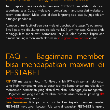
Tentu saja dari segi cara daftar bersama PESTABET sangatlah mudah dan
sederhana saja. Cukup melakukan pendaftaran langsung dari website di
kolom pendaftaran. Maka user id akan langsung siap saat itu juga (dalam
hitungan per detik).
Ataupun untuk lebih efisien bisa melalui Livechat, Whatsapp, Telegram dan
Email pastinya didukung service selama 1x24 jam nonstop. Kepada anda
sehingga bisa menikmati permainan ini jauh lebih nyaman kapan dan
dimanapun ingin menikmati aldernalin
situs game bola dan slot
online.
FAQ - Bagaimana member
bisa mendapatkan maxwin di
PESTABET
RTP
RTP merupakan Return To Player, istilah RTP oleh pemain slot gacor
yang ingin mengetahui berapa besar kecilnya kemenangan mereka dalam
memainkan permainan yang akan dimainkan. Sehingga jika mengetahui
RTP games slot yang akan di mainkan, pemain akan memiliki peluang
slot
pasti menang
yang tinggi.
Pola Permainan
Pola permainan di berikan kepada member-member
PESTABET merupakan bocoran Pola yang di dapatkan PESTABET langsung