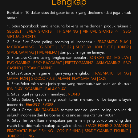
Lengkap
Berikut ini 10 daftar situs slot gacor terbaik yang direkomendasi juga untuk
anda :
1. Situs Sportsbook yang langsung bekerja sama dengan produk raksasa :
SBOBET | SABA SPORTS | TF GAMING | VIRTUAL SPORTS PP | SBO
VIRTUAL SPORTS
2. Situs Slot Gacor paling booming di indonesia :
PRAGMATIC PLAY |
MICROGAMING | PG SOFT | LIVE 22 | SLOT 88 | ION SLOT | JOKER |
SPADE GAMING | HABANERO |
dan puluhan game lainnya.
3. Situs Live Casino paling lengkap dan populer :
ION CASINO | MG LIVE |
EVO GAMING | SEXY BACCARAT | PRETTY GAMING | ASIA GAMING | SBO
CASINO | DREAM GAMING
4. Situs Arcade jenis game ringan yang menghibur :
PRAGMATIC FISHING |
GAMATRON | GIOCCO PLUS | ADVANTPLAY GAMING | CQ9
5. Situs Poker salah satu jenis game yang membutuhkan keahlian khusus :
IDN PLAY | 9GAMING | BALAK PLAY
6. Situs Togel yang sudah merakyat :
NEX4D
7. Situs Sabung Ayam yang sudah turun menurun di berbagai wilayah
indonesia :
Ehm297
| SV388
8. Situs Game
MM TANGKAS
sempat menjadi game paling populer di
seluruh indonesia dan beroperasi di casino asli sejak tahun 1960an.
9. Situs Tembak Ikan merupakan permainan yang cukup trending dan
masih bisa ditemukan cukup banyak di darat :
SPADE FISHING GAMING |
PRAGMATIC PLAY FISHING | CQ9 FISHING | SPADE GAMING FISHING |
JOKER FISHING