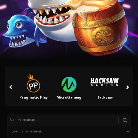
Pragmatic Play
MicroGaming
Hacksaw
King