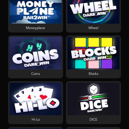
Moneyplane
Wheel
Coins
Blocks
Hi-Lo
DICE