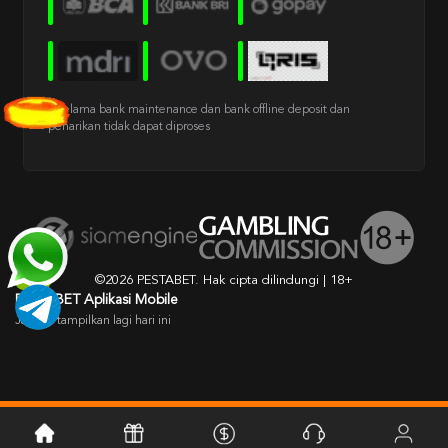
* Selama bank maintenance dan bank offline deposit dan
penarikan tidak dapat diproses
©2026 PESTABET. Hak cipta dilindungi | 18+
PESTABET Aplikasi Mobile
Jangan tampilkan lagi hari ini